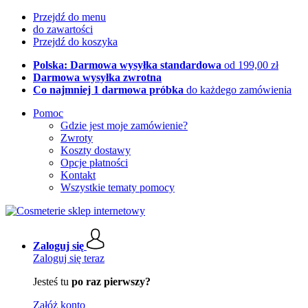
Przejdź do menu
do zawartości
Przejdź do koszyka
Polska: Darmowa wysyłka standardowa
od 199,00 zł
Darmowa wysyłka zwrotna
Co najmniej 1 darmowa próbka
do każdego zamówienia
Pomoc
Gdzie jest moje zamówienie?
Zwroty
Koszty dostawy
Opcje płatności
Kontakt
Wszystkie tematy pomocy
Zaloguj się
Zaloguj się teraz
Jesteś tu
po raz pierwszy?
Załóż konto