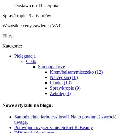
Dostawa do 11 sierpnia
Spray/krople: 9 artykułów
Wszystkie ceny zawierają VAT
Filtry
Kategorie:
Pielęgnacja
Ciało
Samoopalacze
Krem/balsam/mleczeko (12)
Narzędzia (16)
Pianka (13)
Spray/krople (9)
Żel/olej (3)
Nowe artykułu na blogu:
Samodzielnie farbujesz brwi? Na to powinnaś zwrócić
uwagę.
Podwójne oczyszczanie: Sekret K-Beauty
DIY maski do włosów