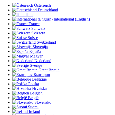
Österreich
Deutschland
Italia
International (English)
France
Schweiz
Svizzera
Suisse
Switzerland
Slovenija
España
Magyar
Nederland
Sverige
Great Britain
България
Belgique
Polska
Hrvatska
Belgien
België
Slovensko
Suomi
Ireland