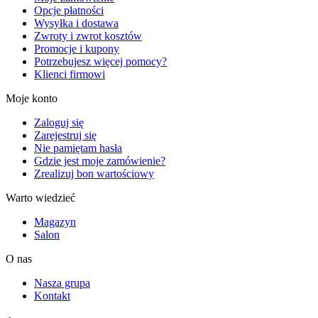
Opcje płatności
Wysyłka i dostawa
Zwroty i zwrot kosztów
Promocje i kupony
Potrzebujesz więcej pomocy?
Klienci firmowi
Moje konto
Zaloguj się
Zarejestruj się
Nie pamiętam hasła
Gdzie jest moje zamówienie?
Zrealizuj bon wartościowy
Warto wiedzieć
Magazyn
Salon
O nas
Nasza grupa
Kontakt