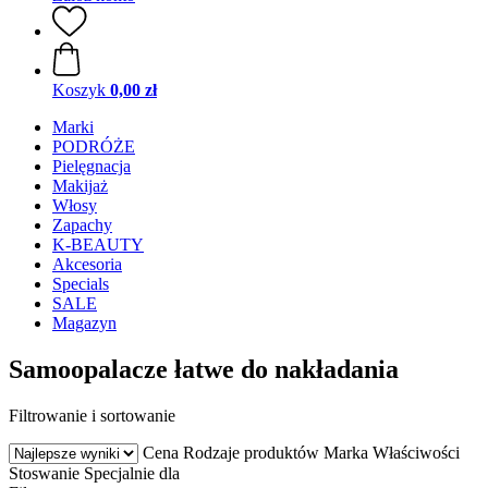
Koszyk
0,00 zł
Marki
PODRÓŻE
Pielęgnacja
Makijaż
Włosy
Zapachy
K-BEAUTY
Akcesoria
Specials
SALE
Magazyn
Samoopalacze łatwe do nakładania
Filtrowanie i sortowanie
Cena
Rodzaje produktów
Marka
Właściwości
Stoswanie
Specjalnie dla