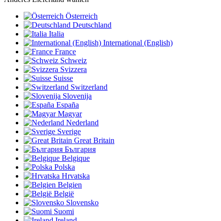
Österreich
Deutschland
Italia
International (English)
France
Schweiz
Svizzera
Suisse
Switzerland
Slovenija
España
Magyar
Nederland
Sverige
Great Britain
България
Belgique
Polska
Hrvatska
Belgien
België
Slovensko
Suomi
Ireland