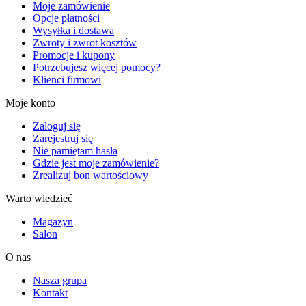
Moje zamówienie
Opcje płatności
Wysyłka i dostawa
Zwroty i zwrot kosztów
Promocje i kupony
Potrzebujesz więcej pomocy?
Klienci firmowi
Moje konto
Zaloguj się
Zarejestruj się
Nie pamiętam hasła
Gdzie jest moje zamówienie?
Zrealizuj bon wartościowy
Warto wiedzieć
Magazyn
Salon
O nas
Nasza grupa
Kontakt