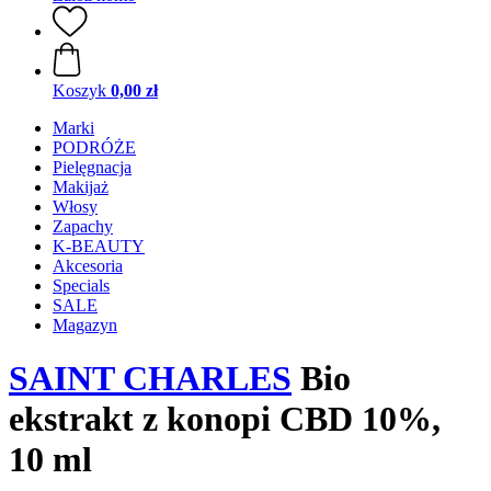
Koszyk
0,00 zł
Marki
PODRÓŻE
Pielęgnacja
Makijaż
Włosy
Zapachy
K-BEAUTY
Akcesoria
Specials
SALE
Magazyn
SAINT CHARLES
Bio
ekstrakt z konopi CBD 10%,
10 ml