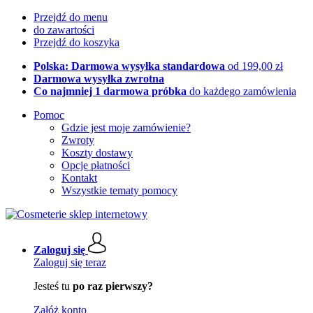
Przejdź do menu
do zawartości
Przejdź do koszyka
Polska: Darmowa wysyłka standardowa
od 199,00 zł
Darmowa wysyłka zwrotna
Co najmniej 1 darmowa próbka
do każdego zamówienia
Pomoc
Gdzie jest moje zamówienie?
Zwroty
Koszty dostawy
Opcje płatności
Kontakt
Wszystkie tematy pomocy
Zaloguj się
Zaloguj się teraz
Jesteś tu
po raz pierwszy?
Załóż konto