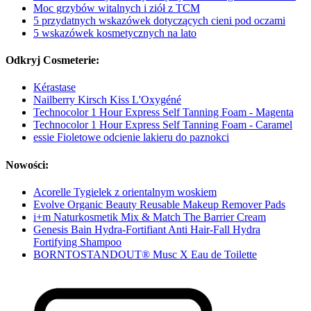
Moc grzybów witalnych i ziół z TCM
5 przydatnych wskazówek dotyczących cieni pod oczami
5 wskazówek kosmetycznych na lato
Odkryj Cosmeterie:
Kérastase
Nailberry Kirsch Kiss L'Oxygéné
Technocolor 1 Hour Express Self Tanning Foam - Magenta
Technocolor 1 Hour Express Self Tanning Foam - Caramel
essie Fioletowe odcienie lakieru do paznokci
Nowości:
Acorelle Tygielek z orientalnym woskiem
Evolve Organic Beauty Reusable Makeup Remover Pads
i+m Naturkosmetik Mix & Match The Barrier Cream
Genesis Bain Hydra-Fortifiant Anti Hair-Fall Hydra
Fortifying Shampoo
BORNTOSTANDOUT® Musc X Eau de Toilette