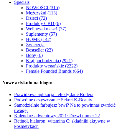
Specials
NOWOŚCI (315)
Mężczyźni (113)
Dzieci (72)
Produkty CBD (6)
Wellness i masaż (37)
Suplementy (57)
HOME (142)
Zwierzęta
Bestseller (22)
Bony (6)
Kraj pochodzenia (2921)
Produkty wegańskie (2222)
Female Founded Brands (664)
Nowe artykułu na blogu:
Prawidłowa aplikacja i efekty Jade Rollera
Podwójne oczyszczanie: Sekret K-Beauty
Samodzielnie farbujesz brwi? Na to powinnaś zwrócić
uwagę.
Kalendarz adwentowy 2021: Drzwi numer 22
Retinol, hialuron, witamina C: składniki aktywne w
kosmetykach