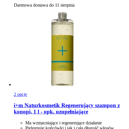
Darmowa dostawa do 11 sierpnia
2 opcje
i+m Naturkosmetik
Regenerujący szampon z
konopi, 1 l -​ opk. uzupełniające
Ma wzmacniające i regenerujące działanie
Pielęgnuje końcówki i jak i całą długość włosów