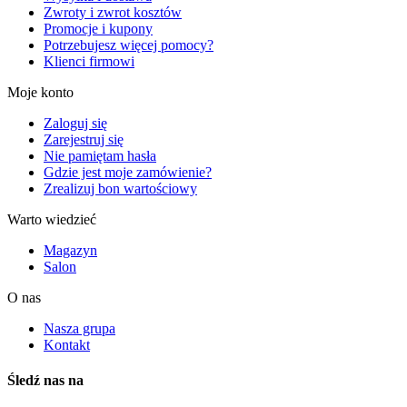
Zwroty i zwrot kosztów
Promocje i kupony
Potrzebujesz więcej pomocy?
Klienci firmowi
Moje konto
Zaloguj się
Zarejestruj się
Nie pamiętam hasła
Gdzie jest moje zamówienie?
Zrealizuj bon wartościowy
Warto wiedzieć
Magazyn
Salon
O nas
Nasza grupa
Kontakt
Śledź nas na