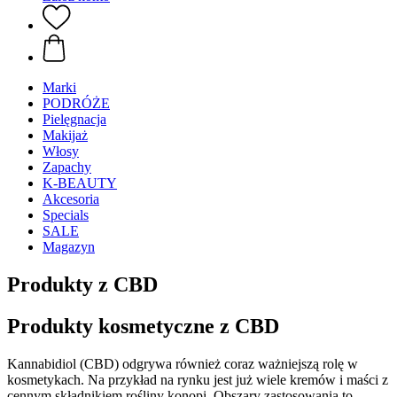
Marki
PODRÓŻE
Pielęgnacja
Makijaż
Włosy
Zapachy
K-BEAUTY
Akcesoria
Specials
SALE
Magazyn
Produkty z CBD
Produkty kosmetyczne z CBD
Kannabidiol (CBD) odgrywa również coraz ważniejszą rolę w
kosmetykach. Na przykład na rynku jest już wiele kremów i maści z
cennym składnikiem rośliny konopi. Obszary zastosowania to