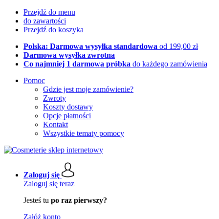
Przejdź do menu
do zawartości
Przejdź do koszyka
Polska: Darmowa wysyłka standardowa
od 199,00 zł
Darmowa wysyłka zwrotna
Co najmniej 1 darmowa próbka
do każdego zamówienia
Pomoc
Gdzie jest moje zamówienie?
Zwroty
Koszty dostawy
Opcje płatności
Kontakt
Wszystkie tematy pomocy
Zaloguj się
Zaloguj się teraz
Jesteś tu
po raz pierwszy?
Załóż konto