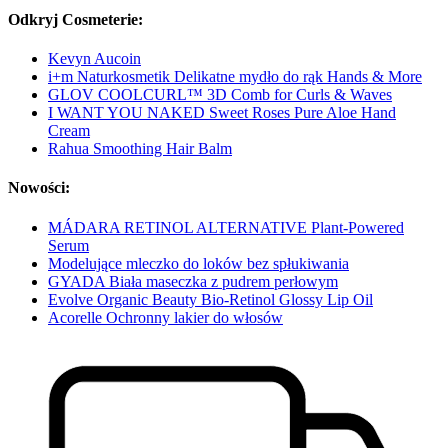
Odkryj Cosmeterie:
Kevyn Aucoin
i+m Naturkosmetik Delikatne mydło do rąk Hands & More
GLOV COOLCURL™ 3D Comb for Curls & Waves
I WANT YOU NAKED Sweet Roses Pure Aloe Hand
Cream
Rahua Smoothing Hair Balm
Nowości:
MÁDARA RETINOL ALTERNATIVE Plant-Powered
Serum
Modelujące mleczko do loków bez spłukiwania
GYADA Biała maseczka z pudrem perłowym
Evolve Organic Beauty Bio-Retinol Glossy Lip Oil
Acorelle Ochronny lakier do włosów