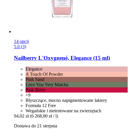
14 opcji
5.0 (3)
Nailberry
L'Oxygnené, Elegance (15 ml)
Elegance
A Touch Of Powder
Pink Sand
Love You Very Matcha
Pink Berry
+9
Błyszczące, mocno napigmentowane lakiery
Formuła 12 Free
Wegańskie i nietestowane na zwierzętach
94,02 zł
(6 268,00 zł / l)
Dostawa do 21 sierpnia