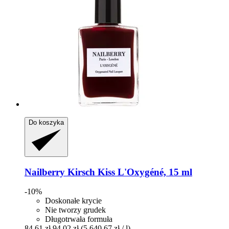
Do koszyka
Nailberry
Kirsch Kiss L'Oxygéné, 15 ml
-10%
Doskonałe krycie
Nie tworzy grudek
Długotrwała formuła
84,61 zł
94,02 zł
(5 640,67 zł / l)