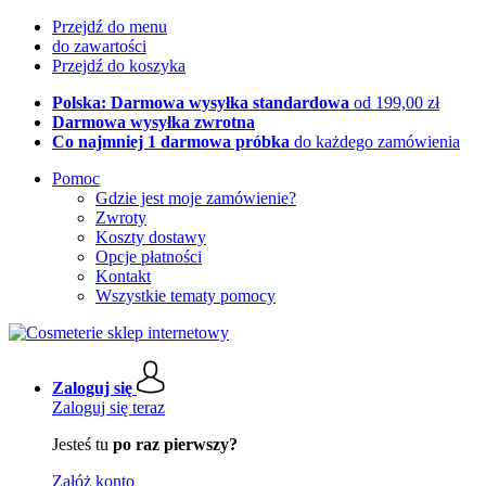
Przejdź do menu
do zawartości
Przejdź do koszyka
Polska: Darmowa wysyłka standardowa
od 199,00 zł
Darmowa wysyłka zwrotna
Co najmniej 1 darmowa próbka
do każdego zamówienia
Pomoc
Gdzie jest moje zamówienie?
Zwroty
Koszty dostawy
Opcje płatności
Kontakt
Wszystkie tematy pomocy
Zaloguj się
Zaloguj się teraz
Jesteś tu
po raz pierwszy?
Załóż konto