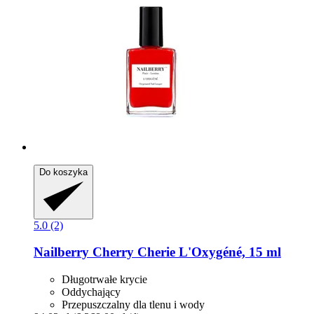
Do koszyka
5.0 (2)
Nailberry
Cherry Cherie L'Oxygéné, 15 ml
Długotrwałe krycie
Oddychający
Przepuszczalny dla tlenu i wody