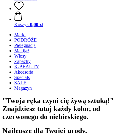
Koszyk
0,00 zł
Marki
PODRÓŻE
Pielęgnacja
Makijaż
Włosy
Zapachy
K-BEAUTY
Akcesoria
Specials
SALE
Magazyn
"Twoja ręka czyni cię żywą sztuką!"
Znajdziesz tutaj każdy kolor, od
czerwonego do niebieskiego.
Najlepsze dla Twojej urody.