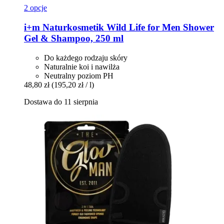
2 opcje
i+m Naturkosmetik
Wild Life for Men Shower
Gel & Shampoo, 250 ml
Do każdego rodzaju skóry
Naturalnie koi i nawilża
Neutralny poziom PH
48,80 zł
(195,20 zł / l)
Dostawa do 11 sierpnia