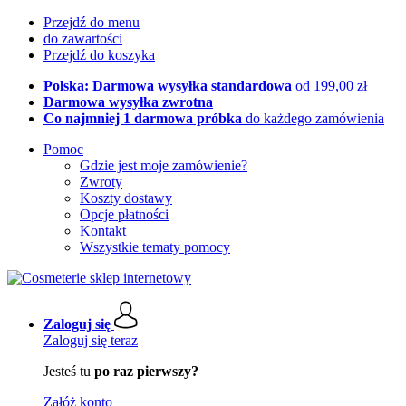
Przejdź do menu
do zawartości
Przejdź do koszyka
Polska: Darmowa wysyłka standardowa
od 199,00 zł
Darmowa wysyłka zwrotna
Co najmniej 1 darmowa próbka
do każdego zamówienia
Pomoc
Gdzie jest moje zamówienie?
Zwroty
Koszty dostawy
Opcje płatności
Kontakt
Wszystkie tematy pomocy
Zaloguj się
Zaloguj się teraz
Jesteś tu
po raz pierwszy?
Załóż konto