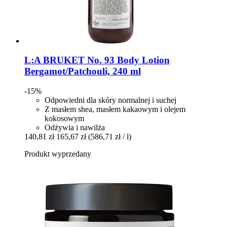
L:A BRUKET
No. 93 Body Lotion
Bergamot/Patchouli, 240 ml
-15%
Odpowiedni dla skóry normalnej i suchej
Z masłem shea, masłem kakaowym i olejem
kokosowym
Odżywia i nawilża
140,81 zł
165,67 zł
(586,71 zł / l)
Produkt wyprzedany