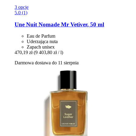
3 opcje
5.0 (1)
Une Nuit Nomade
Mr Vetiver, 50 ml
Eau de Parfum
Uderzająca nuta
Zapach unisex
470,19 zł
(9 403,80 zł / l)
Darmowa dostawa do 11 sierpnia