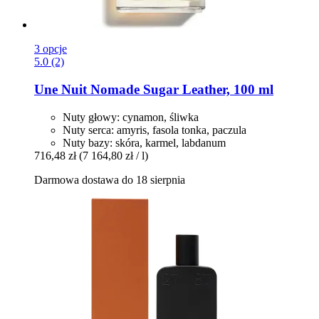
3 opcje
5.0 (2)
Une Nuit Nomade
Sugar Leather, 100 ml
Nuty głowy: cynamon, śliwka
Nuty serca: amyris, fasola tonka, paczula
Nuty bazy: skóra, karmel, labdanum
716,48 zł
(7 164,80 zł / l)
Darmowa dostawa do 18 sierpnia