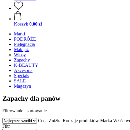
Koszyk
0,00 zł
Marki
PODRÓŻE
Pielęgnacja
Makijaż
Włosy
Zapachy
K-BEAUTY
Akcesoria
Specials
SALE
Magazyn
Zapachy dla panów
Filtrowanie i sortowanie
Cena
Zniżka
Rodzaje produktów
Marka
Właściw
Filtr