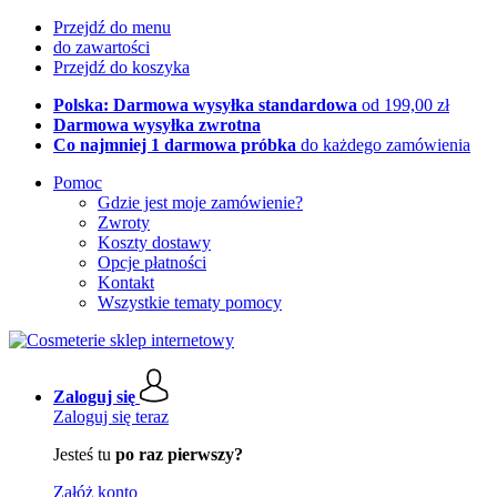
Przejdź do menu
do zawartości
Przejdź do koszyka
Polska: Darmowa wysyłka standardowa
od 199,00 zł
Darmowa wysyłka zwrotna
Co najmniej 1 darmowa próbka
do każdego zamówienia
Pomoc
Gdzie jest moje zamówienie?
Zwroty
Koszty dostawy
Opcje płatności
Kontakt
Wszystkie tematy pomocy
Zaloguj się
Zaloguj się teraz
Jesteś tu
po raz pierwszy?
Załóż konto