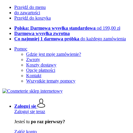
Przejdź do menu
do zawartości
Przejdź do koszyka
Polska: Darmowa wysyłka standardowa
od 199,00 zł
Darmowa wysyłka zwrotna
Co najmniej 1 darmowa próbka
do każdego zamówienia
Pomoc
Gdzie jest moje zamówienie?
Zwroty
Koszty dostawy
Opcje płatności
Kontakt
Wszystkie tematy pomocy
Zaloguj się
Zaloguj się teraz
Jesteś tu
po raz pierwszy?
Załóż konto