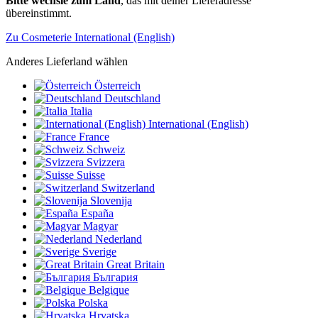
Bitte wechsle zum Land
, das mit deiner Lieferadresse
übereinstimmt.
Zu Cosmeterie International (English)
Anderes Lieferland wählen
Österreich
Deutschland
Italia
International (English)
France
Schweiz
Svizzera
Suisse
Switzerland
Slovenija
España
Magyar
Nederland
Sverige
Great Britain
България
Belgique
Polska
Hrvatska