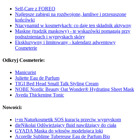
Self-Care z FOREO
Najlepsze zabiegi na rozdwojone, łamliwe i przesuszone
końcówki
Niacynamid w kosmetykach: co daje ten składnik aktywny
Maskne (trądzik maskowy) - te wskazówki pomagają przy
podrażnieniach i wypryskach skóry
Ekskluzywny i limitowany - kalendarz adwentowy
Cosmeterie
Odkryj Cosmeterie:
Manicurist
Juliette Eau de Parfum
TIGI Bed Head Small Talk Styling Cream
NOBE Nordic Beauty Oat Wonder® Hydrating Sheet Mask
Aveda Thickening Tonic
Nowości:
i+m Naturkosmetik SOS kuracja przeciw wypryskom
dieNikolai Odświeżający fluid nawilżający do ciała
GYADA Maska do włosów modelująca loki
Acorelle Sublime Tubereuse Eau de Parfum Bio