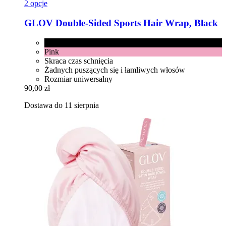
2 opcje
GLOV
Double-​Sided Sports Hair Wrap, Black
Black
Pink
Skraca czas schnięcia
Żadnych puszących się i łamliwych włosów
Rozmiar uniwersalny
90,00 zł
Dostawa do 11 sierpnia