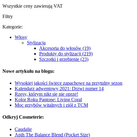
Wszystkie ceny zawierają VAT
Filtry
Kategorie:
Włosy
Stylizacja
Akcesoria do włosów (19)
Produkty do stylizacji (219)
Szczotki i grzebienie (23)
Nowe artykułu na blogu:
Wysokiej jakości świece zapachowe na przytulny sezon
Kalendarz adwentowy 2021: Drzwi numer 14
Rzęsy, którym nikt się nie oprze!
Kolor Roku Pantone: Living Coral
Moc grzybów witalnych i ziół z TCM
Odkryj Cosmeterie:
Caudalie
Apih The Balance Blend (Pocket Size)