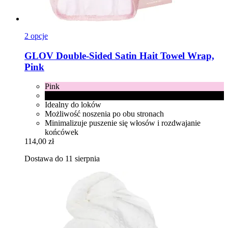
2 opcje
GLOV
Double-​Sided Satin Hait Towel Wrap,
Pink
Pink
Black
Idealny do loków
Możliwość noszenia po obu stronach
Minimalizuje puszenie się włosów i rozdwajanie
końcówek
114,00 zł
Dostawa do 11 sierpnia