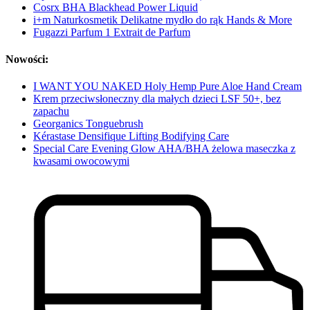
Cosrx BHA Blackhead Power Liquid
i+m Naturkosmetik Delikatne mydło do rąk Hands & More
Fugazzi Parfum 1 Extrait de Parfum
Nowości:
I WANT YOU NAKED Holy Hemp Pure Aloe Hand Cream
Krem przeciwsłoneczny dla małych dzieci LSF 50+, bez
zapachu
Georganics Tonguebrush
Kérastase Densifique Lifting Bodifying Care
Special Care Evening Glow AHA/BHA żelowa maseczka z
kwasami owocowymi