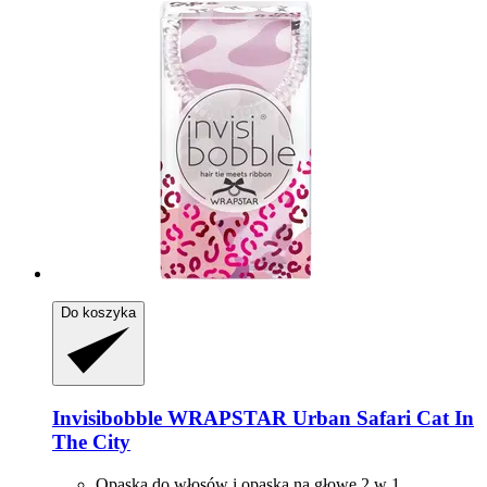
Do koszyka
Invisibobble
WRAPSTAR Urban Safari Cat In
The City
Opaska do włosów i opaska na głowę 2 w 1