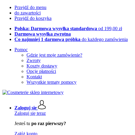
Przejdź do menu
do zawartości
Przejdź do koszyka
Polska: Darmowa wysyłka standardowa
od 199,00 zł
Darmowa wysyłka zwrotna
Co najmniej 1 darmowa próbka
do każdego zamówienia
Pomoc
Gdzie jest moje zamówienie?
Zwroty
Koszty dostawy
Opcje płatności
Kontakt
Wszystkie tematy pomocy
Zaloguj się
Zaloguj się teraz
Jesteś tu
po raz pierwszy?
Załóż konto