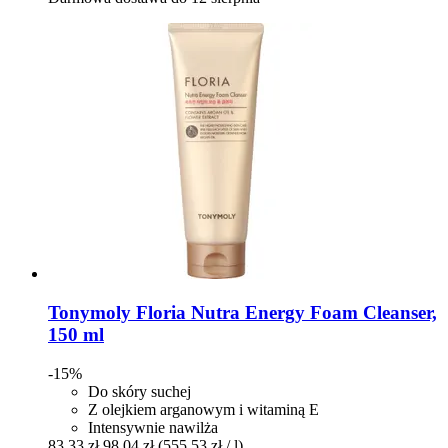
Tonymoly
Floria Nutra Energy Foam Cleanser,
150 ml
-15%
Do skóry suchej
Z olejkiem arganowym i witaminą E
Intensywnie nawilża
83,33 zł
98,04 zł
(555,53 zł / l)