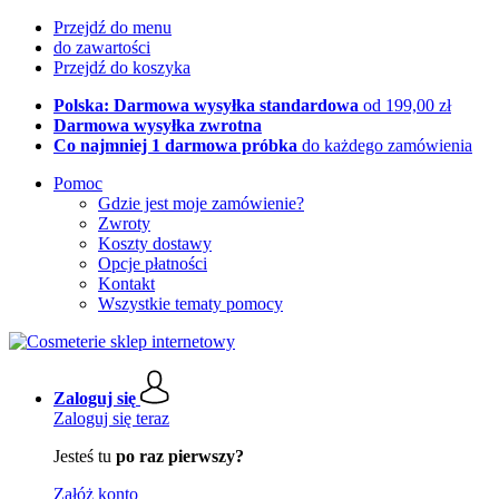
Przejdź do menu
do zawartości
Przejdź do koszyka
Polska: Darmowa wysyłka standardowa
od 199,00 zł
Darmowa wysyłka zwrotna
Co najmniej 1 darmowa próbka
do każdego zamówienia
Pomoc
Gdzie jest moje zamówienie?
Zwroty
Koszty dostawy
Opcje płatności
Kontakt
Wszystkie tematy pomocy
Zaloguj się
Zaloguj się teraz
Jesteś tu
po raz pierwszy?
Załóż konto