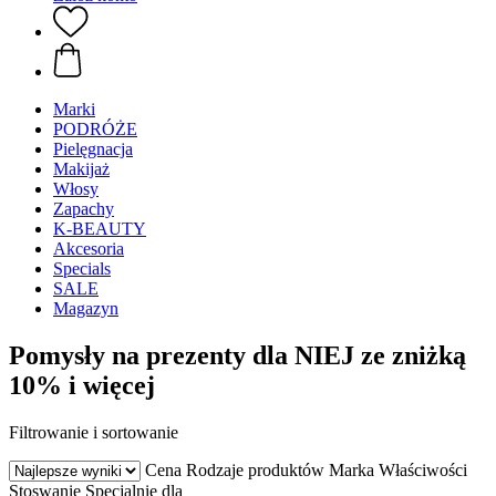
Marki
PODRÓŻE
Pielęgnacja
Makijaż
Włosy
Zapachy
K-BEAUTY
Akcesoria
Specials
SALE
Magazyn
Pomysły na prezenty dla NIEJ ze zniżką
10% i więcej
Filtrowanie i sortowanie
Cena
Rodzaje produktów
Marka
Właściwości
Stoswanie
Specjalnie dla