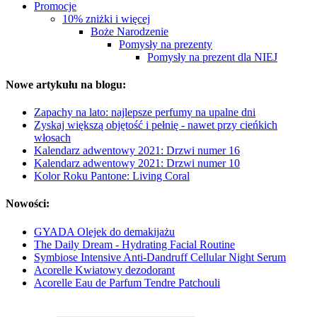
Promocje
10% zniżki i więcej
Boże Narodzenie
Pomysły na prezenty
Pomysły na prezent dla NIEJ
Nowe artykułu na blogu:
Zapachy na lato: najlepsze perfumy na upalne dni
Zyskaj większą objętość i pełnię - nawet przy cieńkich
włosach
Kalendarz adwentowy 2021: Drzwi numer 16
Kalendarz adwentowy 2021: Drzwi numer 10
Kolor Roku Pantone: Living Coral
Nowości:
GYADA Olejek do demakijażu
The Daily Dream - Hydrating Facial Routine
Symbiose Intensive Anti-Dandruff Cellular Night Serum
Acorelle Kwiatowy dezodorant
Acorelle Eau de Parfum Tendre Patchouli